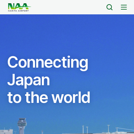
キ
ッ
成
田
プ
国
際
空
港
株
式
Connecting
会
社
Japan
to the world