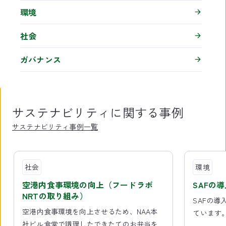
環境
社会
ガバナンス
サステナビリティに関する事例
サステナビリティ事例一覧
8
件
社会
環境
中
1
空港内食事環境の向上（フードラボ
SAFの
件
NRTの取り組み）
目
SAFの
を
空港内食事環境を向上させるため、NAA本
ています
表
社ビル食堂で調理したできたてのお弁当を